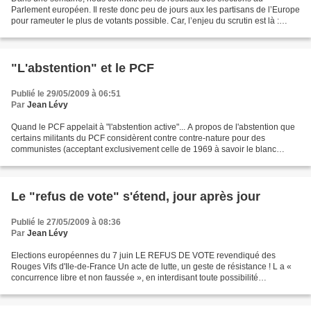
Parlement européen. Il reste donc peu de jours aux les partisans de l’Europe
pour rameuter le plus de votants possible. Car, l’enjeu du scrutin est là :
mesurer le degré de « désamour »...
"L'abstention" et le PCF
Publié le 29/05/2009 à 06:51
Par
Jean Lévy
Quand le PCF appelait à "l'abstention active"... A propos de l'abstention que
certains militants du PCF considèrent contre contre-nature pour des
communistes (acceptant exclusivement celle de 1969 à savoir le blanc
bonnet- bonnet blanc de Jacques Duclos)...
Le "refus de vote" s'étend, jour après jour
Publié le 27/05/2009 à 08:36
Par
Jean Lévy
Elections européennes du 7 juin LE REFUS DE VOTE revendiqué des
Rouges Vifs d'Ile-de-France Un acte de lutte, un geste de résistance ! L a «
concurrence libre et non faussée », en interdisant toute possibilité
d'intervention des Etats, met en rivalité...