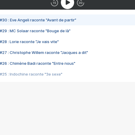
#30 : Eve Angeli raconte "Avant de partir"
#29 : MC Solaar raconte "Bouge de là"
28 : Lorie raconte "Je vais vite"
#27 : Christophe Willem raconte "Jacques a dit"
#26 : Chimène Badi raconte "Entre nous"
#25 : Indochine raconte "3e sexe"
#24 : Zaho raconte "C'est chelou"
#23 : Patrick Bruel raconte "Au café des délices"
#22 : Kyo raconte "Le chemin"
#21 : Nolwenn Leroy raconte "Cassé"
#20 : Patrick Hernandez raconte "Born to be alive"