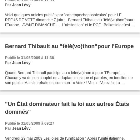
Publié le 31/05/2009 à 11:39
Par
Jean Lévy
Voici quelques articles publiés par "canempechepasnicolas" pour LE
REFUS DE VOTE dimanche 7 juin : - Bernard Thibault au "télé(vo)thon"pour
l'Europe - AVANT DIMANCHE ... - L'abstention" et le PCF - Bolkestein s'est
réveillé - Lettre à nos amis gaullistes...
Bernard Thibault au "télé(vo)thon"pour l'Europe
Publié le 31/05/2009 à 11:36
Par
Jean Lévy
Quand Bernard Thibault participe au « télé(vo)thon » pour ‘l’Europe’…
Chacun y va de son couplet en adaptant musique et paroles, en fonction de
son public. Mais le refrain est commun : « Votez ! Votez ! Votez ! » La
chanson vise le même but : mobiliser...
"Un État dominateur fait la loi aux autres États
dominés"
Publié le 31/05/2009 à 09:27
Par
Jean Lévy
Vendredi 29 mai 2009 Les joies de l'unification " Après l'unité italienne,