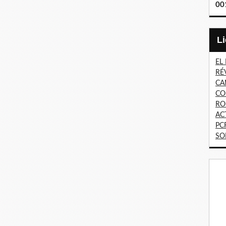
00
EL
RÉ
CA
CO
RO
AC
PC
SO