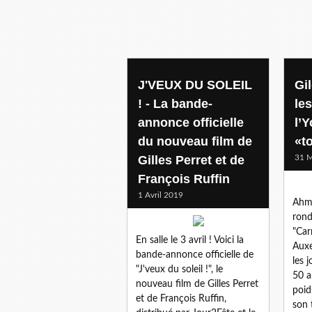
gilets jaunes
J'VEUX DU SOLEIL
Gil
! - La bande-
le
annonce officielle
l’Y
du nouveau film de
«t
Gilles Perret et de
31 M
François Ruffin
1 Avril 2019
Ahme
rond
"Car
En salle le 3 avril ! Voici la
Auxe
bande-annonce officielle de
les 
"J'veux du soleil !", le
50 a
nouveau film de Gilles Perret
poid
et de François Ruffin,
son 