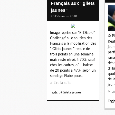
Français aux "gilets
jaunes"
20 Décembre 2018
Image reprise sur "El Diablo"
© B
Challenge' s Le soutien des
Reut
Français à la mobilisation des
jaun
" Gilets jaunes " recule de
part
trois points en une semaine
rass
mais reste élevé, à 70%, sauf
déc
chez les cadres, où il baisse
d'il
de 20 points à 47%, selon un
quoi
sondage Elabe pour...
de l
Lire la suite
jaun
Li
Tag(s) :
#Gilets jaunes
Tag(s