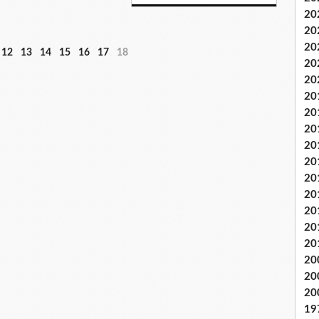
20
20
20
12
13
14
15
16
17
18
20
20
20
20
20
20
20
20
20
20
20
20
20
20
20
19