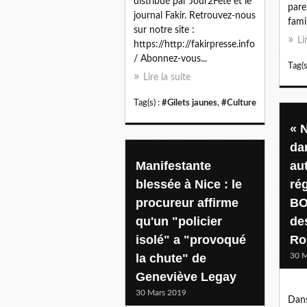
distribué par Jour2Fête et le
pare
journal Fakir. Retrouvez-nous
famil
sur notre site :
Li
https://http://fakirpresse.info
/ Abonnez-vous...
Tag(s
Lire la suite
Tag(s) :
#Gilets jaunes
,
#Culture
« 
da
Manifestante
aut
blessée à Nice : le
ré
procureur affirme
BO
qu'un "policier
de
isolé" a "provoqué
Ro
la chute" de
30 M
Geneviève Legay
30 Mars 2019
Dans