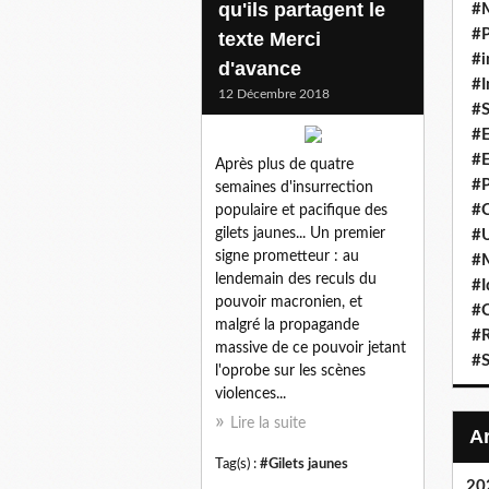
qu'ils partagent le
#
#P
texte Merci
#i
d'avance
#I
12 Décembre 2018
#S
#E
#E
Après plus de quatre
#P
semaines d'insurrection
#C
populaire et pacifique des
gilets jaunes... Un premier
#U
signe prometteur : au
#
lendemain des reculs du
#I
pouvoir macronien, et
#C
malgré la propagande
#R
massive de ce pouvoir jetant
#S
l'oprobe sur les scènes
violences...
Lire la suite
Tag(s) :
#Gilets jaunes
20