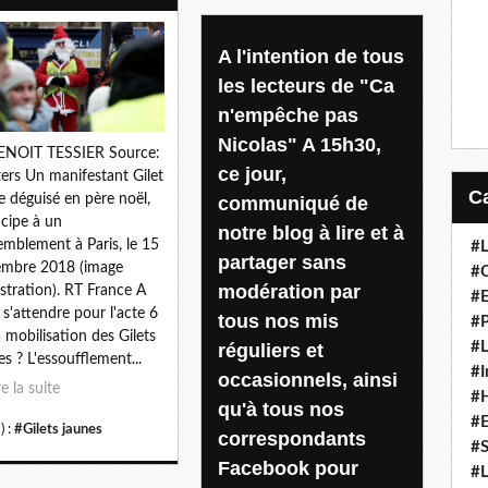
A l'intention de tous
les lecteurs de "Ca
n'empêche pas
Nicolas" A 15h30,
ENOIT TESSIER Source:
ce jour,
ers Un manifestant Gilet
e déguisé en père noël,
communiqué de
icipe à un
notre blog à lire et à
emblement à Paris, le 15
#L
partager sans
embre 2018 (image
#C
modération par
lustration). RT France A
#
 s'attendre pour l'acte 6
tous nos mis
#P
a mobilisation des Gilets
#L
réguliers et
es ? L'essoufflement...
#I
occasionnels, ainsi
re la suite
#H
qu'à tous nos
#
) :
#Gilets jaunes
correspondants
#S
Facebook pour
#L