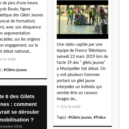
o de plus d’une heure,
l
çois Boulo, figure
atique des Gilets Jaunes
avocat de formation)
ent, avec son éloquence
on argumentation
acables, sur les origines
Une vidéo captée par une
on engagement, sur le
équipe de France Télévisions
d débat national...
samedi 23 mars 2019 lors de
re la suite
l'acte 19 des " gilets jaunes"
à Montpellier fait débat. On
) :
#Gilets jaunes
y voit plusieurs hommes
portant un gilet jaune
interpeller un individu qui
semble être un casseur.
te 6 des Gilets
Images de...
unes : comment
Lire la suite
vrait se dérouler
Tag(s) :
#Gilets jaunes
,
#Police
 mobilisation ?
Décembre 2018