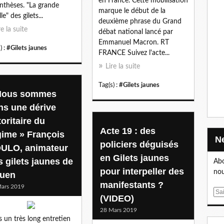
en France. Cette mobilisation
nthèses. "La grande
marque le début de la
le" des gilets...
deuxième phrase du Grand
re la suite
débat national lancé par
Emmanuel Macron. RT
) :
#Gilets jaunes
FRANCE Suivez l'acte...
Lire la suite
Tag(s) :
#Gilets jaunes
Nous sommes
ns une dérive
oritaire du
Acte 19 : des
gime » François
policiers déguisés
ULO, animateur
en Gilets jaunes
s gilets jaunes de
Abo
pour interpeller des
nou
uen
manifestants ?
ars 2019
E
(VIDEO)
m
28 Mars 2019
a
 un très long entretien
i