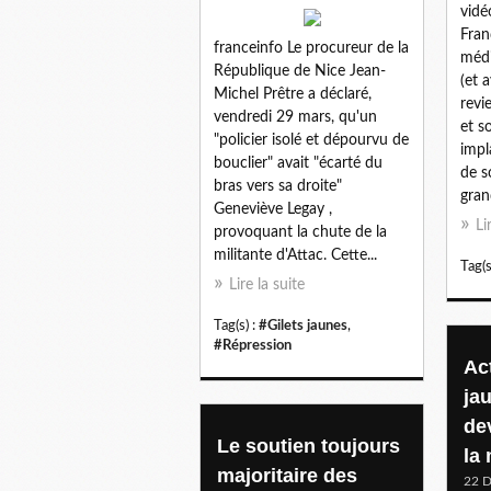
vidé
Fran
franceinfo Le procureur de la
médi
République de Nice Jean-
(et 
Michel Prêtre a déclaré,
revi
vendredi 29 mars, qu'un
et s
"policier isolé et dépourvu de
impl
bouclier" avait "écarté du
de s
bras vers sa droite"
gran
Geneviève Legay ,
Li
provoquant la chute de la
militante d'Attac. Cette...
Tag(s
Lire la suite
Tag(s) :
#Gilets jaunes
,
#Répression
Ac
ja
de
Le soutien toujours
la
majoritaire des
22 