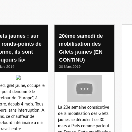
ets jaunes : sur
20ème samedi de
s ronds-points de
mobilisation des
onne, ils sont
Gilets jaunes (EN
oujours là»
CONTINU)
ars 2019
30 Mars 2019
d, gilet jaune, occupe le
-point dénommé le
refour de l'Europe", à
rre, depuis 4 mois. Tous
La 20e semaine consécutive
jours, sans interruption. A
de la mobilisation des Gilets
ns, ce chauffeur de
jaunes se déroulent ce 30
s-lourd intérimaire a mis
mars à Paris comme partout
travail entre