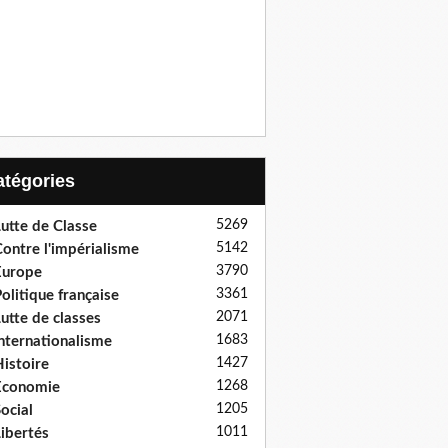
Catégories
5269
utte de Classe
5142
ontre l'impérialisme
3790
Europe
3361
olitique française
2071
utte de classes
1683
nternationalisme
1427
istoire
1268
Economie
1205
ocial
1011
ibertés