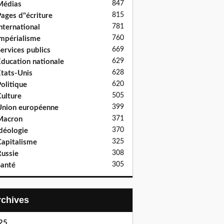
847
Médias
815
ages d"écriture
781
nternational
760
mpérialisme
669
ervices publics
629
ducation nationale
628
tats-Unis
620
olitique
505
ulture
399
nion européenne
371
Macron
370
déologie
325
apitalisme
308
ussie
305
anté
Archives
25