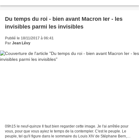
des ministres des Affaires étrangères...
Du temps du roi - bien avant Macron Ier - les
invisibles parmi les invisibles
Publié le 18/11/2017 à 06:41
Par
Jean Lévy
09h15 le neuf-quinze Il faut bien regarder cette image. Je l'ai arrêtée pour
vous, pour que vous ayiez le temps de la contempler. C'est le peuple. Le
peuple, tel qu'il figure dans le sommaire du Louis XIV de Stéphane Bern,