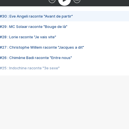
#30 : Eve Angeli raconte "Avant de partir"
#29 : MC Solaar raconte "Bouge de là"
28 : Lorie raconte "Je vais vite"
#27 : Christophe Willem raconte "Jacques a dit"
#26 : Chimène Badi raconte "Entre nous"
#25 : Indochine raconte "3e sexe"
#24 : Zaho raconte "C'est chelou"
#23 : Patrick Bruel raconte "Au café des délices"
#22 : Kyo raconte "Le chemin"
#21 : Nolwenn Leroy raconte "Cassé"
#20 : Patrick Hernandez raconte "Born to be alive"