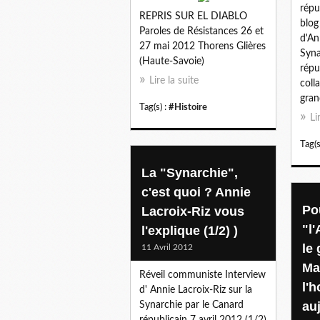
répu
REPRIS SUR EL DIABLO
blog
Paroles de Résistances 26 et
d'An
27 mai 2012 Thorens Glières
Syna
(Haute-Savoie)
répu
Lire la suite
coll
gran
Tag(s) :
#Histoire
Li
Tag(s
La "Synarchie",
c'est quoi ? Annie
Po
Lacroix-Riz vous
"l'
l'explique (1/2) )
le
11 Avril 2012
Ma
Réveil communiste Interview
l'
d' Annie Lacroix-Riz sur la
auj
Synarchie par le Canard
républicain 7 avril 2012 (1/2)