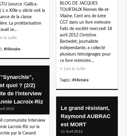
BLOG DE JACQUES
GTU (source :Gallica-
l
TOURTAUX Rennes Ille-et-
 L e XIXe u siècle voit la
Vilaine. Cent ans de lutte
sance de la classe
CGT dans un livre mémoire
ière. La prolétarisation
Faits de société mercredi 18
avail se...
avril 2012 Christine
re la suite
Barbedet, journaliste
indépendante, a collecté
) :
#Histoire
plusieurs témoignages pour
ce livre mémoire....
Lire la suite
 "Synarchie",
Tag(s) :
#Histoire
st quoi ? (2/2)
te de l'interview
Annie Lacroix-Riz
Le grand résistant,
vril 2012
Raymond AUBRAC
il communiste Interview
est MORT
nnie Lacroix-Riz sur la
11 Avril 2012
rchie par le Canard