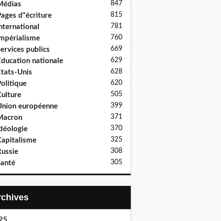
847
Médias
815
ages d"écriture
781
nternational
760
mpérialisme
669
ervices publics
629
ducation nationale
628
tats-Unis
620
olitique
505
ulture
399
nion européenne
371
Macron
370
déologie
325
apitalisme
308
ussie
305
anté
Archives
25