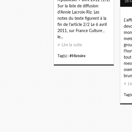
28 M
Sur la liste de diffusion
d'Annie Lacroix-Riz. Les
notes du texte figurent à la
L'af
fin de l'article 2/2 Le 6 avril
devo
2011, sur France Culture ,
mont
le...
mett
Lire la suite
gro
l’ho
Tag(s) :
#Histoire
tout
mess
osen
brun
Li
Tag(s