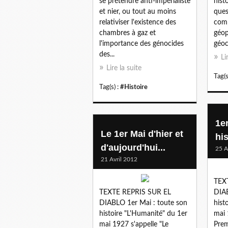
se prétendre anti-impérialiste
hist
et nier, ou tout au moins
ques
relativiser l'existence des
comp
chambres à gaz et
géop
l'importance des génocides
géocu
des...
Li
Lire la suite
Tag(s
Tag(s) :
#Histoire
1e
Le 1er Mai d'hier et
his
d'aujourd'hui...
25 A
21 Avril 2012
TEX
TEXTE REPRIS SUR EL
DIAB
DIABLO 1er Mai : toute son
hist
histoire "L'Humanité" du 1er
mai 
mai 1927 s'appelle "Le
Prem