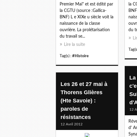
Premier Mai" et est édité par
la C
la CGTU (source :Gallica-
BNF)
BNF) L e XIXe u siècle voit la
nais
naissance de la classe
ouvr
ouvrière. La prolétarisation
du tr
du travail se...
Li
Lire la suite
Tag(s
Tag(s) :
#Histoire
La
Les 26 et 27 mai à
c'e
Thorens Glières
Sui
(Hte Savoie) :
d'
paroles de
12 A
résistances
Réve
12 Avril 2012
d' A
Syna