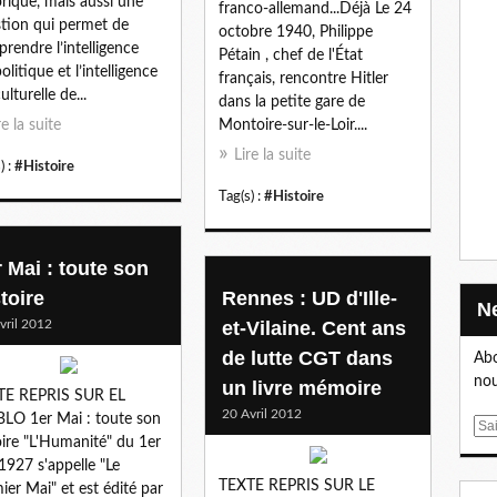
orique, mais aussi une
franco-allemand...Déjà Le 24
tion qui permet de
octobre 1940, Philippe
rendre l’intelligence
Pétain , chef de l'État
olitique et l’intelligence
français, rencontre Hitler
lturelle de...
dans la petite gare de
re la suite
Montoire-sur-le-Loir....
Lire la suite
) :
#Histoire
Tag(s) :
#Histoire
r Mai : toute son
toire
Rennes : UD d'Ille-
vril 2012
et-Vilaine. Cent ans
de lutte CGT dans
Abo
nou
un livre mémoire
TE REPRIS SUR EL
20 Avril 2012
LO 1er Mai : toute son
E
oire "L'Humanité" du 1er
m
1927 s'appelle "Le
a
TEXTE REPRIS SUR LE
ier Mai" et est édité par
i