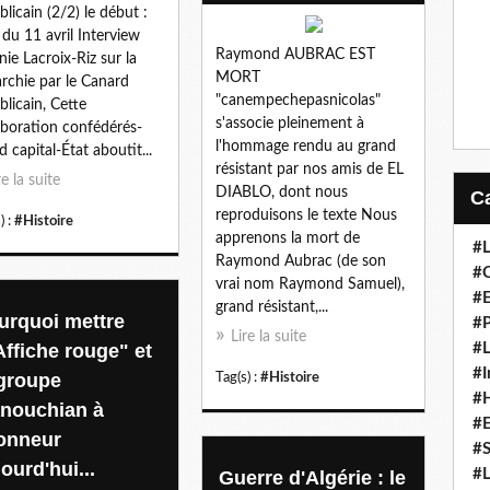
blicain (2/2) le début :
 du 11 avril Interview
Raymond AUBRAC EST
nie Lacroix-Riz sur la
MORT
rchie par le Canard
"canempechepasnicolas"
blicain, Cette
s'associe pleinement à
aboration confédérés-
l'hommage rendu au grand
d capital-État aboutit...
résistant par nos amis de EL
re la suite
DIABLO, dont nous
reproduisons le texte Nous
) :
#Histoire
apprenons la mort de
#L
Raymond Aubrac (de son
#C
vrai nom Raymond Samuel),
#
grand résistant,...
urquoi mettre
#P
Lire la suite
Affiche rouge" et
#L
#I
 groupe
Tag(s) :
#Histoire
#H
nouchian à
#
honneur
#S
ourd'hui...
#L
Guerre d'Algérie : le