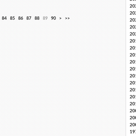
20
20
1
84
85
86
87
88
89
90
>
>>
20
0
20
0
20
20
20
20
20
20
20
20
20
20
20
20
20
20
19