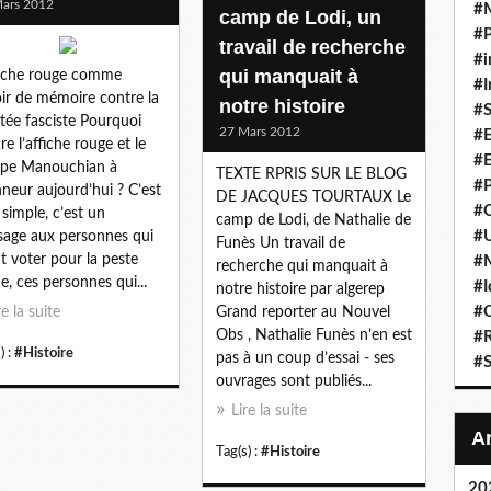
ars 2012
#
camp de Lodi, un
#P
travail de recherche
#i
qui manquait à
fiche rouge comme
#I
ir de mémoire contre la
notre histoire
#S
ée fasciste Pourquoi
27 Mars 2012
#E
re l’affiche rouge et le
#E
upe Manouchian à
TEXTE RPRIS SUR LE BLOG
#P
nneur aujourd’hui ? C’est
DE JACQUES TOURTAUX Le
#C
 simple, c’est un
camp de Lodi, de Nathalie de
#U
age aux personnes qui
Funès Un travail de
t voter pour la peste
#
recherche qui manquait à
e, ces personnes qui...
#I
notre histoire par algerep
#C
re la suite
Grand reporter au Nouvel
Obs , Nathalie Funès n’en est
#R
) :
#Histoire
pas à un coup d’essai - ses
#S
ouvrages sont publiés...
Lire la suite
Tag(s) :
#Histoire
20