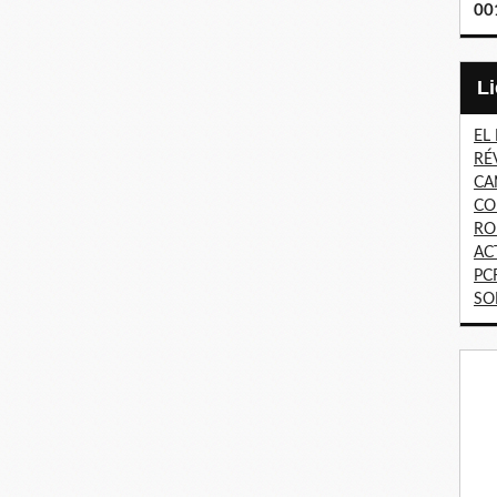
00
EL
RÉ
CA
CO
RO
AC
PC
SO