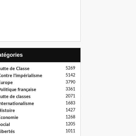
Catégories
5269
utte de Classe
5142
ontre l'impérialisme
3790
Europe
3361
olitique française
2071
utte de classes
1683
nternationalisme
1427
istoire
1268
Economie
1205
ocial
1011
ibertés