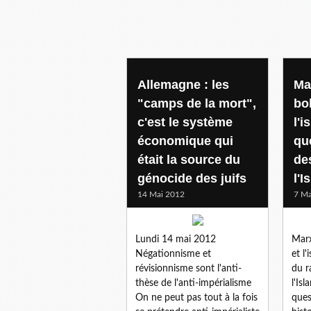
histoire
Allemagne : les
Ma
"camps de la mort",
bo
c'est le système
l'
économique qui
qu
était la source du
de
génocide des juifs
l'I
14 Mai 2012
7 Ma
Lundi 14 mai 2012
Marx
Négationnisme et
et l
révisionnisme sont l'anti-
du r
thèse de l'anti-impérialisme
l'Is
On ne peut pas tout à la fois
ques