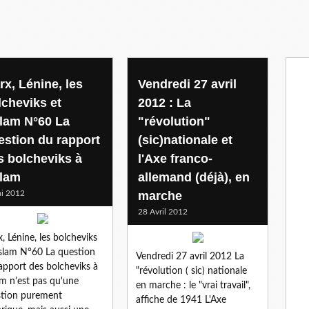
rx, Lénine, les
Vendredi 27 avril
lcheviks et
2012 : La
islam N°60 La
"révolution"
estion du rapport
(sic)nationale et
s bolcheviks à
l'Axe franco-
slam
allemand (déjà), en
i 2012
marche
28 Avril 2012
, Lénine, les bolcheviks
'islam N°60 La question
Vendredi 27 avril 2012 La
apport des bolcheviks à
"révolution ( sic) nationale
lam n'est pas qu'une
en marche : le "vrai travail",
tion purement
affiche de 1941 L'Axe