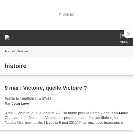
Publicité
MENU
Accueil
» histoire
histoire
9 mai : Victoire, quelle Victoire ?
Publié le 10/05/2011 à 07:43
Par
Jean Lévy
9 mai – Victoire, quelle Victoire ? « J’ai honte pour la Patrie » par Jean-Marie
Chauvier « Le Jour de la Victoire est pour nous une fête familiale », écrit
Natalia Oss, journaliste. ( Izvestia 6 mai 2011) Pour eux, pour beaucoup en
ce pays où la « grande...