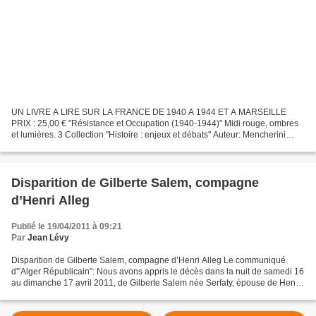
UN LIVRE A LIRE SUR LA FRANCE DE 1940 A 1944 ET A MARSEILLE
PRIX : 25,00 € "Résistance et Occupation (1940-1944)" Midi rouge, ombres
et lumières. 3 Collection "Histoire : enjeux et débats" Auteur: Mencherini
Robert Parution : Avril 2011 Pages : 752 pages...
Disparition de Gilberte Salem, compagne
d’Henri Alleg
Publié le 19/04/2011 à 09:21
Par
Jean Lévy
Disparition de Gilberte Salem, compagne d’Henri Alleg Le communiqué
d'"Alger Républicain": Nous avons appris le décès dans la nuit de samedi 16
au dimanche 17 avril 2011, de Gilberte Salem née Serfaty, épouse de Henri
Alleg. Membre du Parti communiste...