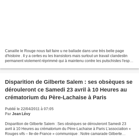
Canaille le Rouge nous fait faire u ne ballade dans une très belle page
d'histoire . Il y a certes eu les transistors mais surtout un travail clandestin
permanent violement réprimmé qui à maintenu contre les putschistes l'esprit
républicain et les a mis...
Disparition de Gilberte Salem : ses obsèques se
dérouleront ce Samedi 23 avril à 10 Heures au
crématorium du Père-Lachaise à Paris
Publié le 22/04/2011 à 07:05
Par
Jean Lévy
Disparition de Gilberte Salem : Ses obsèques se dérouleront Samedi 23
avril à 10 Heures au crématorium du Père-Lachaise à Paris L’association «
Rouges vifs – Ile-de-France » communique : Notre camarade Gilberte
Salem, née Serfaty, épouse de notre camarade...