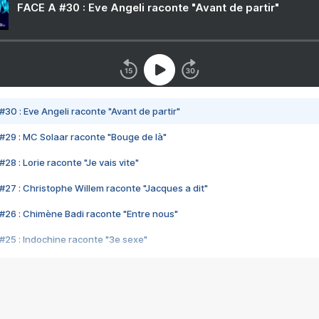
FACE A #30 : Eve Angeli raconte "Avant de partir"
#30 : Eve Angeli raconte "Avant de partir"
#29 : MC Solaar raconte "Bouge de là"
28 : Lorie raconte "Je vais vite"
#27 : Christophe Willem raconte "Jacques a dit"
#26 : Chimène Badi raconte "Entre nous"
#25 : Indochine raconte "3e sexe"
#24 : Zaho raconte "C'est chelou"
#23 : Patrick Bruel raconte "Au café des délices"
#22 : Kyo raconte "Le chemin"