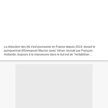
La réduction des lits s'est poursuivie en France depuis 2019, durant le
quinquennat d'Emmanuel Macron (avec Véran, recruté par François
Hollande, toujours à la manoeuvre dans le but est de "rentabiliser
l'hôpital"...) Et cela ainsi continué de plus belle...