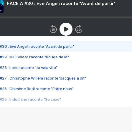
FACE A #30 : Eve Angeli raconte "Avant de partir"
#30 : Eve Angeli raconte "Avant de partir"
#29 : MC Solaar raconte "Bouge de là"
28 : Lorie raconte "Je vais vite"
#27 : Christophe Willem raconte "Jacques a dit"
#26 : Chimène Badi raconte "Entre nous"
#25 : Indochine raconte "3e sexe"
#24 : Zaho raconte "C'est chelou"
#23 : Patrick Bruel raconte "Au café des délices"
#22 : Kyo raconte "Le chemin"