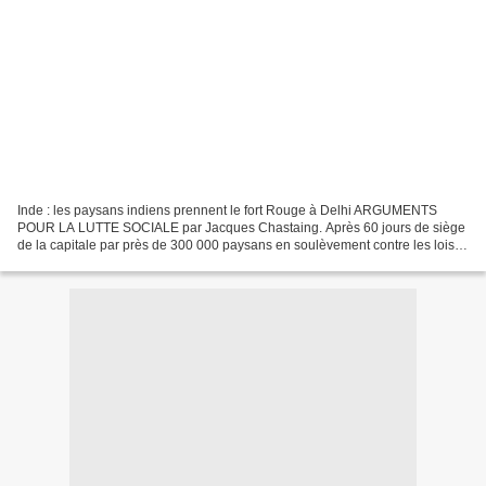
Inde : les paysans indiens prennent le fort Rouge à Delhi ARGUMENTS
POUR LA LUTTE SOCIALE par Jacques Chastaing. Après 60 jours de siège
de la capitale par près de 300 000 paysans en soulèvement contre les lois
agricoles du gouvernement d’extrême-droite...