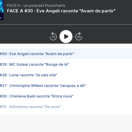
FACE A - un podcast Purecharts
FACE A #30 : Eve Angeli raconte "Avant de partir"
#30 : Eve Angeli raconte "Avant de partir"
#29 : MC Solaar raconte "Bouge de là"
28 : Lorie raconte "Je vais vite"
#27 : Christophe Willem raconte "Jacques a dit"
#26 : Chimène Badi raconte "Entre nous"
#25 : Indochine raconte "3e sexe"
#24 : Zaho raconte "C'est chelou"
#23 : Patrick Bruel raconte "Au café des délices"