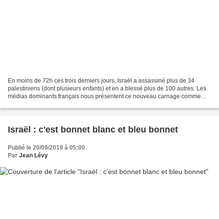
En moins de 72h ces trois derniers jours, Israël a assassiné plus de 34
palestiniens (dont plusieurs enfants) et en a blessé plus de 100 autres. Les
médias dominants français nous présentent ce nouveau carnage comme
"des affrontements", "des représailles...
Israël : c'est bonnet blanc et bleu bonnet
Publié le 20/09/2019 à 05:00
Par
Jean Lévy