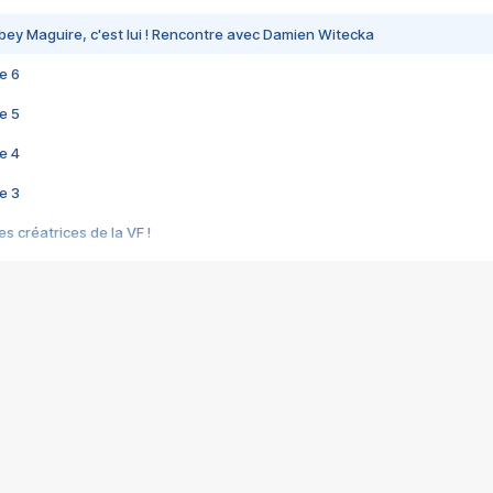
bey Maguire, c'est lui ! Rencontre avec Damien Witecka
e 6
e 5
e 4
e 3
s créatrices de la VF !
e 2
e 1
e Mektoub My Love arrive enfin ! Rencontre avec Shaïn Boumedine et Sal
i : après Toni en famille
elle réalise le bouleversant Dites lui que je l'aime
ais ! Rencontre autour de Vie privée de Rebecca Zlotowski