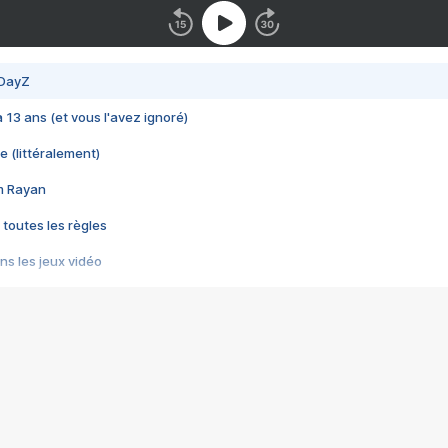
 DayZ
 a 13 ans (et vous l'avez ignoré)
e (littéralement)
im Rayan
 toutes les règles
s les jeux vidéo
us choquant de Rockstar ? - Le scandale BULLY
e plus moche de Steam
du RÊVE tourne au CAUCHEMAR
pendant 8 heures
it… à tort