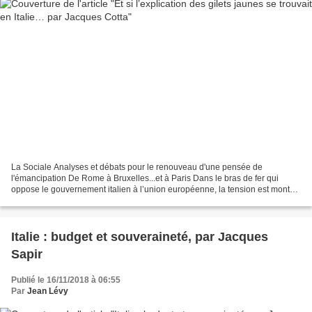
La Sociale Analyses et débats pour le renouveau d'une pensée de
l'émancipation De Rome à Bruxelles...et à Paris Dans le bras de fer qui
oppose le gouvernement italien à l’union européenne, la tension est montée
d’un cran. L’UE a en effet rejeté une nouvelle...
Italie : budget et souveraineté, par Jacques
Sapir
Publié le 16/11/2018 à 06:55
Par
Jean Lévy