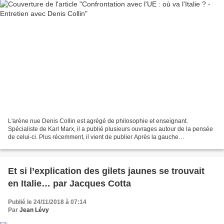
L'arène nue Denis Collin est agrégé de philosophie et enseignant.
Spécialiste de Karl Marx, il a publié plusieurs ouvrages autour de la pensée
de celui-ci. Plus récemment, il vient de publier Après la gauche
(Perspectives libres, 2018). Bon connaisseur...
Et si l’explication des gilets jaunes se trouvait
en Italie… par Jacques Cotta
Publié le 24/11/2018 à 07:14
Par
Jean Lévy