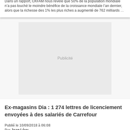
Dans un rapport, OXFAM nous révèle que 50% de la population mondiale
n’a pas touché le moindre bénéfice de la croissance mondiale l’an dernier,
alors que la richesse des 1% les plus riches a augmenté de 762 milliards de
dollars , sept fois le montant...
Publicité
Ex-magasins Dia : 1 274 lettres de licenciement
envoyées à des salariés de Carrefour
Publié le 10/09/2018 à 06:08
Par
Jean Lévy