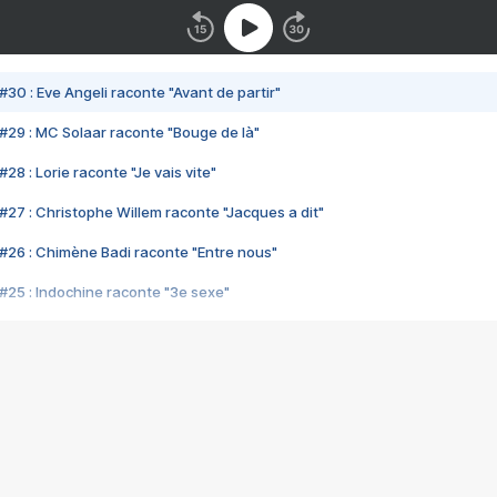
#30 : Eve Angeli raconte "Avant de partir"
#29 : MC Solaar raconte "Bouge de là"
28 : Lorie raconte "Je vais vite"
#27 : Christophe Willem raconte "Jacques a dit"
#26 : Chimène Badi raconte "Entre nous"
#25 : Indochine raconte "3e sexe"
#24 : Zaho raconte "C'est chelou"
#23 : Patrick Bruel raconte "Au café des délices"
#22 : Kyo raconte "Le chemin"
#21 : Nolwenn Leroy raconte "Cassé"
#20 : Patrick Hernandez raconte "Born to be alive"