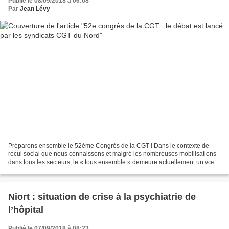
Publié le 08/09/2018 à 06:08
Par
Jean Lévy
Préparons ensemble le 52ème Congrès de la CGT ! Dans le contexte de
recul social que nous connaissons et malgré les nombreuses mobilisations
dans tous les secteurs, le « tous ensemble » demeure actuellement un vœu
pieu. Problème de stratégie ou d’orientation?...
Niort : situation de crise à la psychiatrie de
l’hôpital
Publié le 07/09/2018 à 08:23