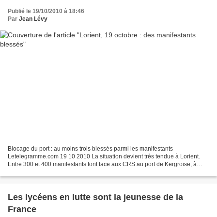
Publié le 19/10/2010 à 18:46
Par
Jean Lévy
Blocage du port : au moins trois blessés parmi les manifestants
Letelegramme.com 19 10 2010 La situation devient très tendue à Lorient.
Entre 300 et 400 manifestants font face aux CRS au port de Kergroise, à
proximité du dépôt pétrolier, depuis plus d’une...
Les lycéens en lutte sont la jeunesse de la
France