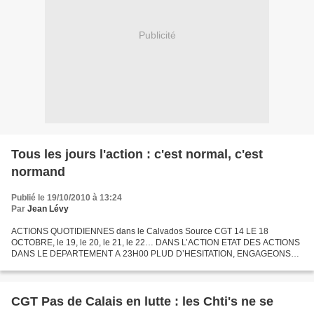
Publicité
Tous les jours l'action : c'est normal, c'est
normand
Publié le 19/10/2010 à 13:24
Par
Jean Lévy
ACTIONS QUOTIDIENNES dans le Calvados Source CGT 14 LE 18
OCTOBRE, le 19, le 20, le 21, le 22… DANS L’ACTION ETAT DES ACTIONS
DANS LE DEPARTEMENT A 23H00 PLUD D’HESITATION, ENGAGEONS
NOUS DANS L’ACTION ORGANISONS DES AG Depuis 4H00, les salariés
bloquent...
CGT Pas de Calais en lutte : les Chti's ne se