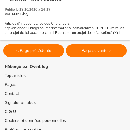
Publié le 18/10/2010 à 16:17
Par
Jean Lévy
Articles d' Indépendance des Chercheurs :
http://science21.blogs.courrierinternational.com/archive/2010/10/15/retraites-
un-projet-de-loi-accelere-x.html Retraites : un projet de loi "accéléré" (X) Le
15 octobre, une dépêche Reuters diffusée notamment...
< Page précédente
Page suivante >
Hébergé par Overblog
Top articles
Pages
Contact
Signaler un abus
C.G.U.
Cookies et données personnelles
Préférences cookies