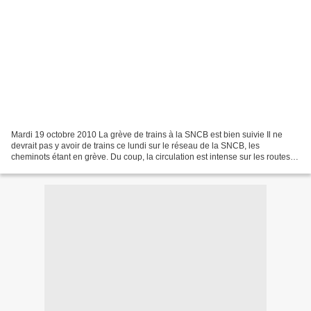
Mardi 19 octobre 2010 La grève de trains à la SNCB est bien suivie Il ne
devrait pas y avoir de trains ce lundi sur le réseau de la SNCB, les
cheminots étant en grève. Du coup, la circulation est intense sur les routes.
Et le débat sur le service minimum...