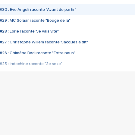
#30 : Eve Angeli raconte "Avant de partir"
#29 : MC Solaar raconte "Bouge de là"
28 : Lorie raconte "Je vais vite"
#27 : Christophe Willem raconte "Jacques a dit"
#26 : Chimène Badi raconte "Entre nous"
#25 : Indochine raconte "3e sexe"
#24 : Zaho raconte "C'est chelou"
#23 : Patrick Bruel raconte "Au café des délices"
#22 : Kyo raconte "Le chemin"
#21 : Nolwenn Leroy raconte "Cassé"
#20 : Patrick Hernandez raconte "Born to be alive"
#19 : Lorie raconte "Près de moi"