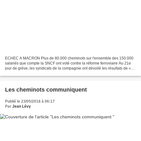
ECHEC A MACRON Plus de 80.000 cheminots sur l'ensemble des 150.000
salariés que compte la SNCF ont voté contre la réforme ferroviaire Au 21e
jour de grève, les syndicats de la compagnie ont dévoilé les résultats de «
vot’action » sur la réforme ferroviaire....
Les cheminots communiquent
Publié le 23/05/2018 à 06:17
Par
Jean Lévy