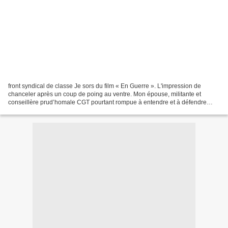
front syndical de classe Je sors du film « En Guerre ». L'impression de
chanceler après un coup de poing au ventre. Mon épouse, militante et
conseillère prud’homale CGT pourtant rompue à entendre et à défendre
depuis des années la dignité ouvrière dans...