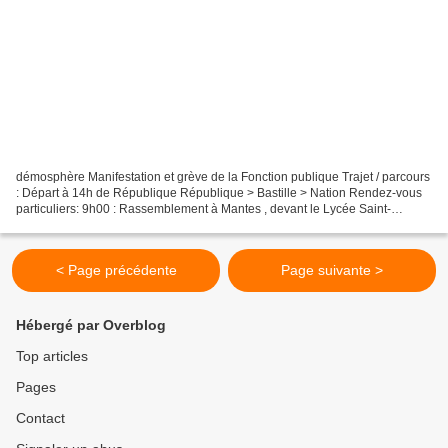
démosphère Manifestation et grève de la Fonction publique Trajet / parcours
: Départ à 14h de République République > Bastille > Nation Rendez-vous
particuliers: 9h00 : Rassemblement à Mantes , devant le Lycée Saint-
Exupéry 9h30 : Assemblée générale -...
< Page précédente
Page suivante >
Hébergé par Overblog
Top articles
Pages
Contact