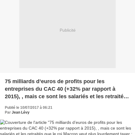
Publicité
75 milliards d’euros de profits pour les
entreprises du CAC 40 (+32% par rapport à
2015), , mais ce sont les salariés et les retraités
que le roi Macron veut plus lourdement taxer : il
Publié le 10/07/2017 à 06:21
est grand temps de songer à reprendre la
Par
Jean Lévy
Bastille ! par Jean LEVY