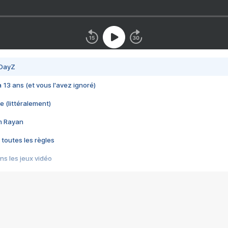
 DayZ
 a 13 ans (et vous l'avez ignoré)
e (littéralement)
im Rayan
 toutes les règles
s les jeux vidéo
us choquant de Rockstar ? - Le scandale BULLY
e plus moche de Steam
du RÊVE tourne au CAUCHEMAR