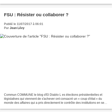
Paris , le rassemblement du 12 juillet se...
FSU : Résister ou collaborer ?
Publié le 11/07/2017 à 06:01
Par
Jean Lévy
Commun COMMUNE le blog d'El Diablo L es élections présidentielles et
législatives qui viennent de s'achever ont consacré un « coup d'état » du
monde des affaires qui a pris directement le contrôle des institutions en se
passant des appareils politiques...