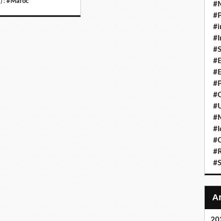
) :
#Maroc
#
#P
#i
#I
#S
#E
#E
#P
#C
#U
#
#I
#C
#R
#S
20