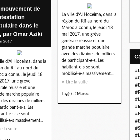
 mouvement de
La ville d’Al Hoceima, dans la
otestation
région du Rif au nord du
pulaire dans le
Maroc a connu, le jeudi 18
f, par Omar Aziki
mai 2017, une grève
générale réussie et une
in 2017
grande marche populaire
avec des dizaines de milliers
de participant-e-s. Les
ille d’Al Hoceima, dans la
habitant-e-s se sont
on du Rif au nord du
#L
mobilisé-e-s massivement...
c a connu, le jeudi 18
#C
2017, une grève
Lire la suite
#
rale réussie et une
#P
Tag(s) :
#Maroc
de marche populaire
#L
 des dizaines de milliers
#I
articipant-e-s. Les
#H
tant-e-s se sont
lisé-e-s massivement...
#
#S
re la suite
#L