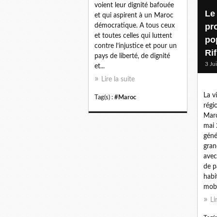
voient leur dignité bafouée
Le
et qui aspirent à un Maroc
pr
démocratique. A tous ceux
et toutes celles qui luttent
po
contre l’injustice et pour un
Ri
pays de liberté, de dignité
3 Ju
et...
Lire la suite
La v
Tag(s) :
#Maroc
régi
Maro
mai 
géné
gran
avec
de p
habi
mobi
Li