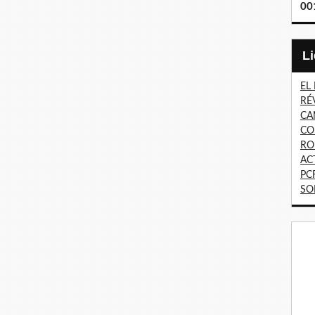
00
EL
RÉ
CA
CO
RO
AC
PC
SO