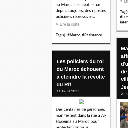
Li
au Maroc suscitent, et ce
depuis toujours, des ripostes
Tag(s
policières répressives...
#Lut
inte
Lire la suite
Tag(s) :
#Maroc
,
#Résistance
Ma
af
Les policiers du roi
d'
du Maroc échouent
de 
à éteindre la révolte
vil
du Rif
Je
11 Juillet 2017
21 M
Des centaines de personnes
manifestent dans la rue à Al-
Hoceima au Maroc pour
protester contre le