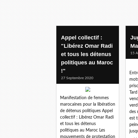
maroc
Appel collectif :
Ju
"Libérez Omar Radi
Ma
et tous les détenus
15 A
politiques au Maroc
!"
Entr
27 Septembre 2020
mots
pris
Tard
Manifestation de femmes
vend
marocaines pour la libération
verd
de détenus politiques Appel
des 
collectif : Libérez Omar Radi
est 
et tous les détenus
pein
politiques au Maroc Les
jusqu
mouvements de protestation