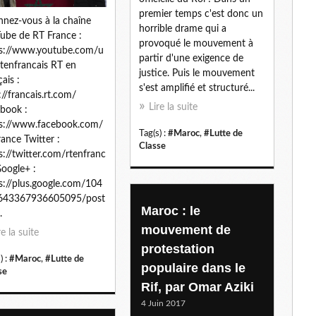
premier temps c'est donc un
l
nez-vous à la chaîne
horrible drame qui a
ube de RT France :
provoqué le mouvement à
s://www.youtube.com/u
partir d'une exigence de
rtenfrancais RT en
justice. Puis le mouvement
ais :
s'est amplifié et structuré...
://francais.rt.com/
Lire la suite
book :
s://www.facebook.com/
Tag(s) :
#Maroc
,
#Lutte de
ance Twitter :
Classe
s://twitter.com/rtenfranc
Google+ :
s://plus.google.com/104
643367936605095/post
Maroc : le
.
mouvement de
re la suite
protestation
) :
#Maroc
,
#Lutte de
populaire dans le
se
Rif, par Omar Aziki
4 Juin 2017