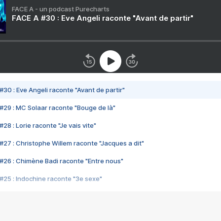
FACE A - un podcast Purecharts
FACE A #30 : Eve Angeli raconte "Avant de partir"
#30 : Eve Angeli raconte "Avant de partir"
#29 : MC Solaar raconte "Bouge de là"
28 : Lorie raconte "Je vais vite"
#27 : Christophe Willem raconte "Jacques a dit"
#26 : Chimène Badi raconte "Entre nous"
#25 : Indochine raconte "3e sexe"
#24 : Zaho raconte "C'est chelou"
#23 : Patrick Bruel raconte "Au café des délices"