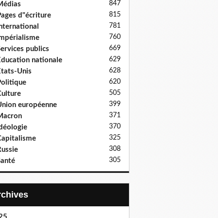
847
Médias
815
ages d"écriture
781
nternational
760
mpérialisme
669
ervices publics
629
ducation nationale
628
tats-Unis
620
olitique
505
ulture
399
nion européenne
371
Macron
370
déologie
325
apitalisme
308
ussie
305
anté
Archives
25