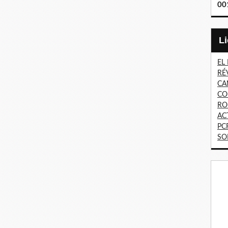
00
EL
RÉ
CA
CO
RO
AC
PC
SO