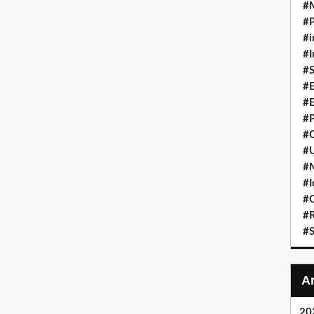
#
#P
#i
#I
#S
#E
#E
#P
#C
#U
#
#I
#C
#R
#S
20