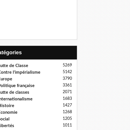
Catégories
5269
utte de Classe
5142
ontre l'impérialisme
3790
Europe
3361
olitique française
2071
utte de classes
1683
nternationalisme
1427
istoire
1268
Economie
1205
ocial
1011
ibertés