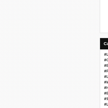
#L
#C
#
#P
#L
#I
#H
#
#S
#L