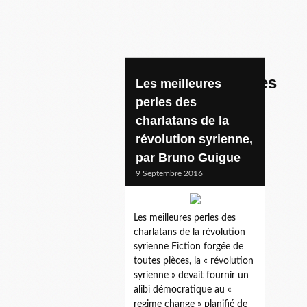
medias mensonges
Les meilleures
perles des
charlatans de la
révolution syrienne,
par Bruno Guigue
9 Septembre 2016
Les meilleures perles des
charlatans de la révolution
syrienne Fiction forgée de
toutes pièces, la « révolution
syrienne » devait fournir un
alibi démocratique au «
regime change » planifié de