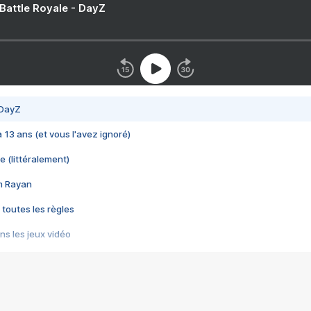
 Battle Royale - DayZ
 DayZ
 a 13 ans (et vous l'avez ignoré)
e (littéralement)
im Rayan
 toutes les règles
s les jeux vidéo
us choquant de Rockstar ? - Le scandale BULLY
e plus moche de Steam
du RÊVE tourne au CAUCHEMAR