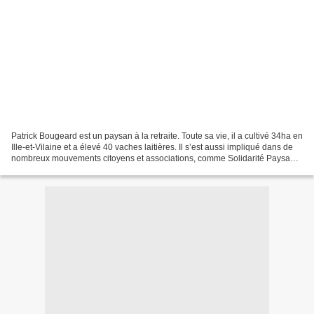
Patrick Bougeard est un paysan à la retraite. Toute sa vie, il a cultivé 34ha en
Ille-et-Vilaine et a élevé 40 vaches laitières. Il s’est aussi impliqué dans de
nombreux mouvements citoyens et associations, comme Solidarité Paysans
dont il a assuré la...