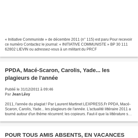
« Initiative Communiste » de décembre 2011 (n° 115) est paru Pour recevoir
ce numéro Contactez le journal: « INITIATIVE COMMUNISTE » BP 30 111
62802 LIEVIN ou adressez-vous à un militant du PRCF
PPDA, Macé-Scaron, Carolis, Yade... les
plagieurs de l'année
Publié le 31/12/2011 à 09:46
Par
Jean Lévy
2011, l'année du plagiat ! Par Laurent Martinet LEXPRESS.Fr PPDA, Macé-
Scaron, Carolis, Yade... les plagieurs de l'année. L'actualité littéraire 2011 a
tourné autour d'un thème récurrent: les copieurs. Faut-il que la littérature soit
si mal en point que...
POUR TOUS AMIS ABSENTS, EN VACANCES