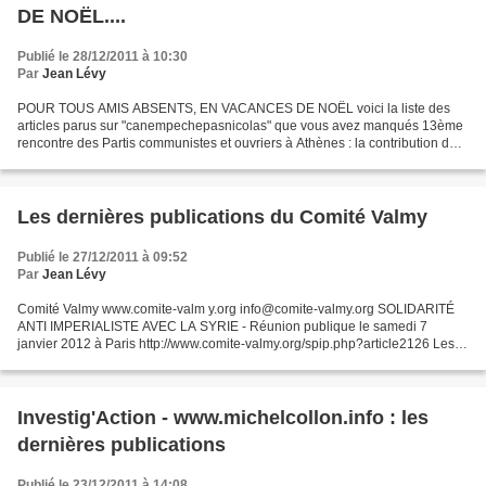
DE NOËL....
Publié le 28/12/2011 à 10:30
Par
Jean Lévy
POUR TOUS AMIS ABSENTS, EN VACANCES DE NOËL voici la liste des
articles parus sur "canempechepasnicolas" que vous avez manqués 13ème
rencontre des Partis communistes et ouvriers à Athènes : la contribution du
représentant du Parti Communiste Français...
Les dernières publications du Comité Valmy
Publié le 27/12/2011 à 09:52
Par
Jean Lévy
Comité Valmy www.comite-valm y.org info@comite-valmy.org SOLIDARITÉ
ANTI IMPERIALISTE AVEC LA SYRIE - Réunion publique le samedi 7
janvier 2012 à Paris http://www.comite-valmy.org/spip.php?article2126 Les
orangers de Baniyas : Récits de visites à des...
Investig'Action - www.michelcollon.info : les
dernières publications
Publié le 23/12/2011 à 14:08