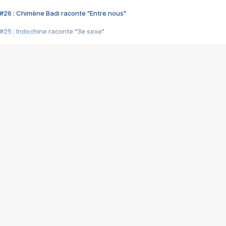
#26 : Chimène Badi raconte "Entre nous"
#25 : Indochine raconte "3e sexe"
#24 : Zaho raconte "C'est chelou"
#23 : Patrick Bruel raconte "Au café des délices"
#22 : Kyo raconte "Le chemin"
#21 : Nolwenn Leroy raconte "Cassé"
#20 : Patrick Hernandez raconte "Born to be alive"
#19 : Lorie raconte "Près de moi"
#18 : Michael Jones raconte "A nos actes manqués" (avec Jean-Jacque
#17 : Khaled raconte "Aïcha"
#16 : Corneille raconte "Parce qu'on vient de loin"
#15 : Indochine raconte "L'aventurier"