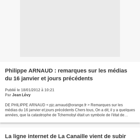
Philippe ARNAUD : remarques sur les médias
du 16 janvier et jours précédents
Publié le 18/01/2012 à 10:21
Par
Jean Lévy
DE PHILIPPE ARNAUD < pjc.arnaud@orange.fr > Remarques sur les
médias du 16 janvier et jours précédents Chers tous, On a dit, il y a quelques
années, que la catastrophe de Tchernobyl était un symbole de l'état de
l'URSS à cette époque et qu'elle préfigurait...
La ligne internet de La Canaille vient de subir