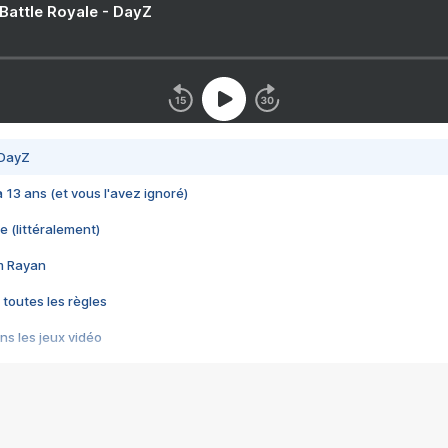
 Battle Royale - DayZ
 DayZ
 a 13 ans (et vous l'avez ignoré)
e (littéralement)
im Rayan
 toutes les règles
s les jeux vidéo
us choquant de Rockstar ? - Le scandale BULLY
e plus moche de Steam
du RÊVE tourne au CAUCHEMAR