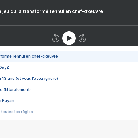
e jeu qui a transformé l’ennui en chef-d’œuvre
nsformé l’ennui en chef-d’œuvre
 DayZ
 a 13 ans (et vous l'avez ignoré)
e (littéralement)
im Rayan
 toutes les règles
s les jeux vidéo
us choquant de Rockstar ? - Le scandale BULLY