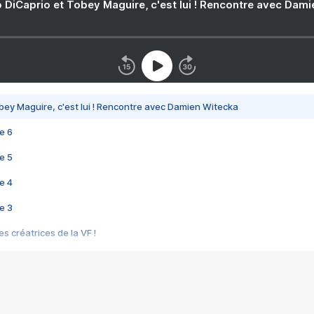
 DiCaprio et Tobey Maguire, c'est lui ! Rencontre avec Dam
bey Maguire, c'est lui ! Rencontre avec Damien Witecka
e 6
e 5
e 4
e 3
s créatrices de la VF !
e 2
e 1
e Mektoub My Love arrive enfin ! Rencontre avec Shaïn Boumedine et Sal