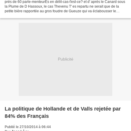
prés de 60 parle-menteurEs en délit-cas-t'est-ce? et d' aprés le Canard sous
la Plume de D Hassoux, le cas Thevenu T' es repartu ne serait que de la
petite bière rapportée au gros foudre de Gueuze qui va éclabousser le
monde des polytocardEs et poly-Tiques....
Publicité
La politique de Hollande et de Valls rejetée par
84% des Français
Publié le 27/10/2014 à 06:44