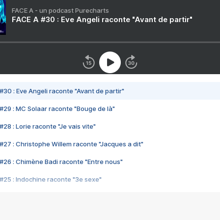
FACE A - un podcast Purecharts
FACE A #30 : Eve Angeli raconte "Avant de partir"
#30 : Eve Angeli raconte "Avant de partir"
#29 : MC Solaar raconte "Bouge de là"
28 : Lorie raconte "Je vais vite"
#27 : Christophe Willem raconte "Jacques a dit"
#26 : Chimène Badi raconte "Entre nous"
#25 : Indochine raconte "3e sexe"
#24 : Zaho raconte "C'est chelou"
#23 : Patrick Bruel raconte "Au café des délices"