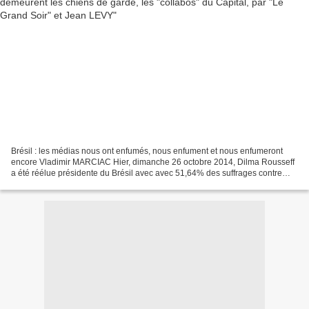
Brésil : les médias nous ont enfumés, nous enfument et nous enfumeront
encore Vladimir MARCIAC Hier, dimanche 26 octobre 2014, Dilma Rousseff
a été réélue présidente du Brésil avec avec 51,64% des suffrages contre
48,36% à son concurrent Aecio Neves (chiffres...