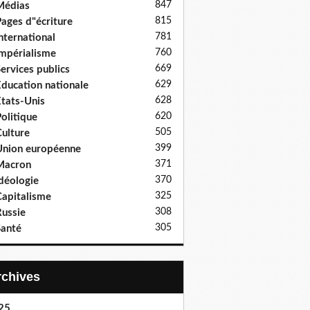
847
Médias
815
ages d"écriture
781
nternational
760
mpérialisme
669
ervices publics
629
ducation nationale
628
tats-Unis
620
olitique
505
ulture
399
nion européenne
371
Macron
370
déologie
325
apitalisme
308
ussie
305
anté
Archives
25