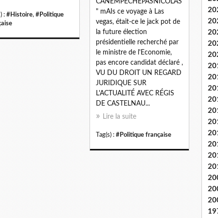
CANEMPECHEPASNICOLAS
20
" mAIs ce voyage à Las
) :
#Histoire
,
#Politique
20
vegas, était-ce le jack pot de
çaise
la future élection
20
présidentielle recherché par
20
le ministre de l'Economie,
20
pas encore candidat déclaré ,
20
VU DU DROIT UN REGARD
20
JURIDIQUE SUR
20
L'ACTUALITÉ AVEC RÉGIS
20
DE CASTELNAU...
20
Lire la suite
20
20
Tag(s) :
#Politique française
20
20
20
20
20
20
19