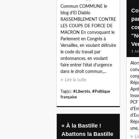
Commun COMMUNE le
Co
blog d'El Diablo
pa
RASSEMBLEMENT CONTRE
LES COUPS DE FORCE DE
co
MACRON En convoquant le
"N
Parlement en Congrès à
Ver
Versailles, en voulant détruire
1 Ju
le code du travail par
ordonnances, en voulant
Alor
faire entrer l'état d'urgence
conv
dans le droit commun,...
cong
Lire la suite
Répu
Aprè
Tag(s) :
#Libertés
,
#Politique
Inso
française
PCF 
d'Em
d'Eu
Répu
« À la Bastille !
une..
Abattons la Bastille
Li