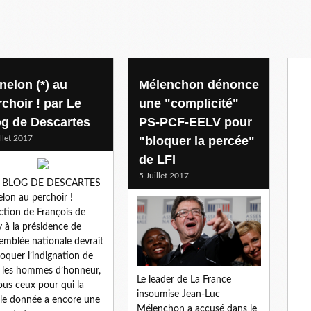
nelon (*) au
Mélenchon dénonce
rchoir ! par Le
une "complicité"
og de Descartes
PS-PCF-EELV pour
illet 2017
"bloquer la percée"
de LFI
5 Juillet 2017
E BLOG DE DESCARTES
lon au perchoir !
ection de François de
 à la présidence de
semblée nationale devrait
oquer l’indignation de
 les hommes d’honneur,
Le leader de La France
ous ceux pour qui la
insoumise Jean-Luc
le donnée a encore une
Mélenchon a accusé dans le