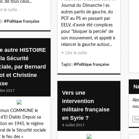
ur, de tous ceux...
Journal du Dimanche l es
re la suite
autres partis de gauche, du
PCF au PS en passant par
) :
#Politique française
EELV, d'avoir été complices
pour "bloquer la percée" de
son mouvement, et appelé à
relancer la gauche autour...
e autre HISTOIRE
Lire la suite
 la Sécurité
Tag(s) :
#Politique française
ciale, par Bernard
ot et Christine
kse
illet 2017
Vers une
intervention
Abo
nou
militaire française
mun COMMUNE le
en Syrie ?
 d'El Diablo Depuis sa
E
tion en 1945, le régime
4 Juillet 2017
m
ral de la Sécurité sociale
a
t le feu des «
i