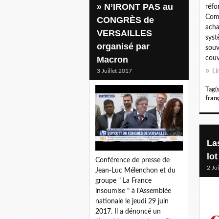
» N’IRONT PAS au
réfo
Comm
CONGRÈS de
acha
VERSAILLES
syst
organisé par
souv
Macron
couv
3 Juillet 2017
Li
Tag(s
fran
La
lo
Conférence de presse de
2 Ju
Jean-Luc Mélenchon et du
groupe " La France
insoumise " à l'Assemblée
nationale le jeudi 29 juin
2017. Il a dénoncé un