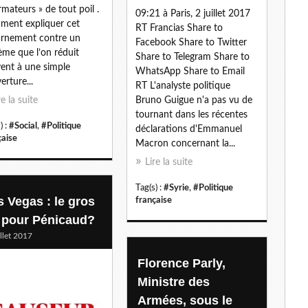
rmateurs » de tout poil .
09:21 à Paris, 2 juillet 2017
l
ent expliquer cet
RT Francias Share to
rnement contre un
Facebook Share to Twitter
ème que l’on réduit
Share to Telegram Share to
ent à une simple
WhatsApp Share to Email
erture...
RT L'analyste politique
re la suite
Bruno Guigue n'a pas vu de
tournant dans les récentes
) :
#Social
,
#Politique
déclarations d'Emmanuel
çaise
Macron concernant la...
Lire la suite
Tag(s) :
#Syrie
,
#Politique
s Vegas : le gros
française
t pour Pénicaud?
illet 2017
Florence Parly,
Ministre des
Armées, sous le