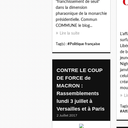
"franchissement de seuil"
dans la dimension
pharaonique de la monarchie
présidentielle. Commun
COMMUNE le blog...
Lire la suite
L’af
surf
Tag(s) :
#Politique française
Libé
de b
jeun
Nigh
CONTRE LE COUP
janv
celui
DE FORCE de
créa
MACRON :
mouv
Rassemblements
Li
lundi 3 juillet à
Tag(s
Versailles et à Paris
#Aff
2 Juillet 2017