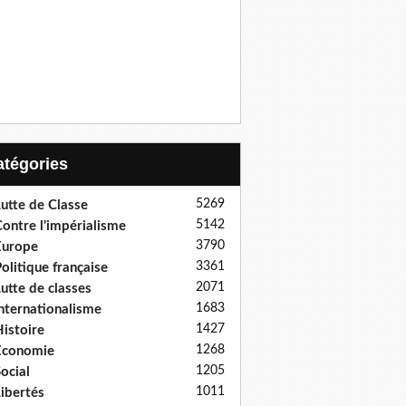
Catégories
5269
utte de Classe
5142
ontre l'impérialisme
3790
Europe
3361
olitique française
2071
utte de classes
1683
nternationalisme
1427
istoire
1268
Economie
1205
ocial
1011
ibertés