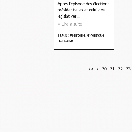
Après l’épisode des élections
présidentielles et celui des
législatives,...
Lire la suite
Tag(s) :
#Histoire
,
#Politique
française
1
2
3
4
5
6
<<
<
70
71
72
73
0
0
0
0
0
0