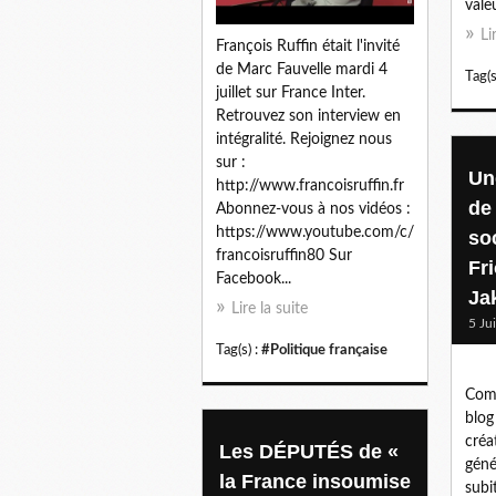
vale
Li
François Ruffin était l'invité
de Marc Fauvelle mardi 4
Tag(s
juillet sur France Inter.
Retrouvez son interview en
intégralité. Rejoignez nous
sur :
Un
http://www.francoisruffin.fr
de
Abonnez-vous à nos vidéos :
https://www.youtube.com/c/
so
francoisruffin80 Sur
Fri
Facebook...
Ja
Lire la suite
5 Ju
Tag(s) :
#Politique française
Com
blog
créa
Les DÉPUTÉS de «
géné
la France insoumise
subi