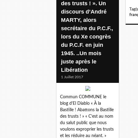
des trusts ! ». Un
Tag(s
discours d’André
fran
MARTY, alors
secrétaire du P.C.F.,
lors du Xe congrès
du P.C.F. en juin
1945. ..Un mois
juste après le
Libération
1 Juillet 2017
Commun COMMUNE le
blog d'El Diablo « À la
Bastille ! Abattons la Bastille
des trusts ! » « C’est au nom
du salut public que nous
voulons exproprier les trusts
et les réduire au néant. »