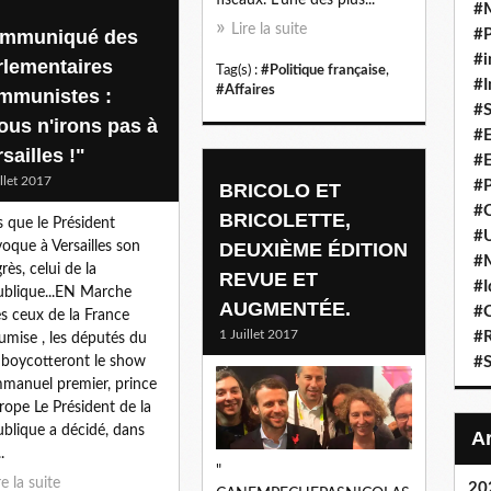
#
Lire la suite
mmuniqué des
#P
#i
rlementaires
Tag(s) :
#Politique française
,
#I
#Affaires
mmunistes :
#S
ous n'irons pas à
#E
sailles !"
#E
illet 2017
#P
BRICOLO ET
#C
BRICOLETTE,
s que le Président
#U
oque à Versailles son
DEUXIÈME ÉDITION
#
rès, celui de la
REVUE ET
#I
blique...EN Marche
AUGMENTÉE.
#C
s ceux de la France
1 Juillet 2017
#R
umise , les députés du
boycotteront le show
#S
manuel premier, prince
rope Le Président de la
blique a décidé, dans
.
"
re la suite
20