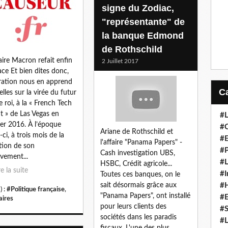
signe du Zodiac,
"représentante" de
la banque Edmond
de Rothschild
faire Macron refait enfin
2 Juillet 2017
ace Et bien dites donc,
ration nous en apprend
elles sur la virée du futur
e roi, à la « French Tech
t » de Las Vegas en
#L
ier 2016. À l’époque
#C
Ariane de Rothschild et
-ci, à trois mois de la
#
l'affaire "Panama Papers" -
tion de son
#P
Cash investigation UBS,
ement...
#L
HSBC, Crédit agricole...
re la suite
#I
Toutes ces banques, on le
sait désormais grâce aux
#H
) :
#Politique française
,
"Panama Papers", ont installé
#
aires
pour leurs clients des
#S
sociétés dans les paradis
#L
fiscaux. L'une des plus...