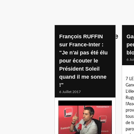
politique francaise
François RUFFIN
Ga
sur France-Inter :
pe
"Je n'ai pas été élu
bl
pour écouter le
6 Ju
Président Soleil
quand il me sonne
7 L
!"
Gane
L’él
6 Juillet 2017
Rugy
l’As
prov
tous
de t
paro