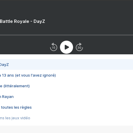
 Battle Royale - DayZ
 DayZ
 a 13 ans (et vous l'avez ignoré)
e (littéralement)
im Rayan
 toutes les règles
s les jeux vidéo
us choquant de Rockstar ? - Le scandale BULLY