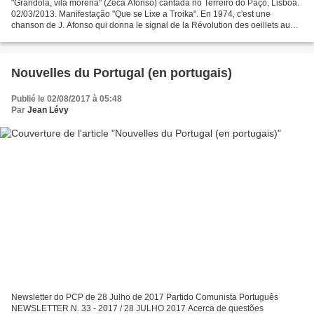
"Grândola, vila morena" (Zeca Afonso) cantada no Terreiro do Paço, Lisboa.
02/03/2013. Manifestação "Que se Lixe a Troika". En 1974, c'est une
chanson de J. Afonso qui donna le signal de la Révolution des oeillets au
Portugal. Une révolution qui, sans...
Nouvelles du Portugal (en portugais)
Publié le 02/08/2017 à 05:48
Par
Jean Lévy
Newsletter do PCP de 28 Julho de 2017 Partido Comunista Português
NEWSLETTER N. 33 - 2017 / 28 JULHO 2017 Acerca de questões