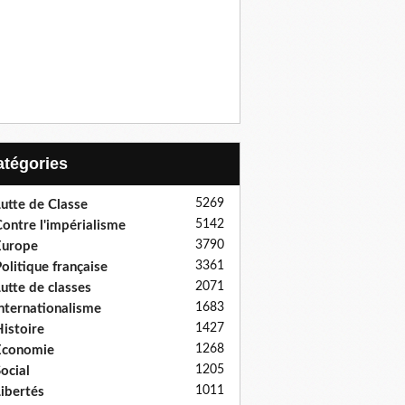
Catégories
5269
utte de Classe
5142
ontre l'impérialisme
3790
Europe
3361
olitique française
2071
utte de classes
1683
nternationalisme
1427
istoire
1268
Economie
1205
ocial
1011
ibertés