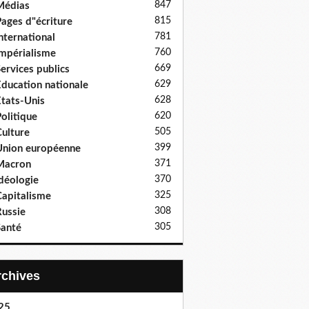
847
Médias
815
ages d"écriture
781
nternational
760
mpérialisme
669
ervices publics
629
ducation nationale
628
tats-Unis
620
olitique
505
ulture
399
nion européenne
371
Macron
370
déologie
325
apitalisme
308
ussie
305
anté
Archives
25