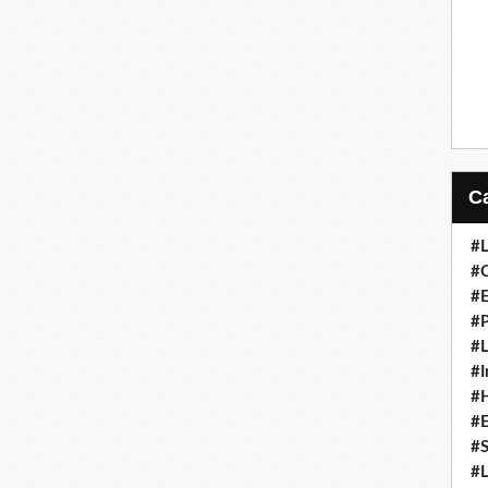
#L
#C
#
#P
#L
#I
#H
#
#S
#L