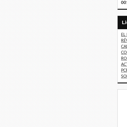
00
EL
RÉ
CA
CO
RO
AC
PC
SO