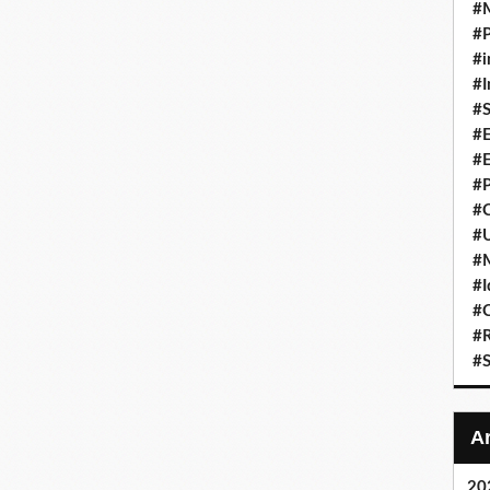
#
#P
#i
#I
#S
#E
#E
#P
#C
#U
#
#I
#C
#R
#S
20