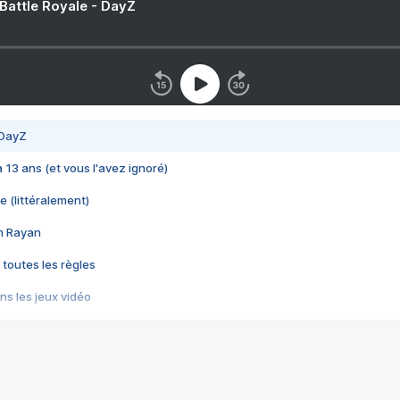
 Battle Royale - DayZ
 DayZ
 a 13 ans (et vous l'avez ignoré)
e (littéralement)
im Rayan
 toutes les règles
s les jeux vidéo
us choquant de Rockstar ? - Le scandale BULLY
e plus moche de Steam
du RÊVE tourne au CAUCHEMAR