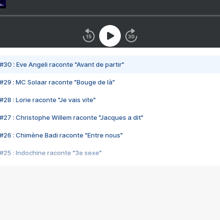
#30 : Eve Angeli raconte "Avant de partir"
#29 : MC Solaar raconte "Bouge de là"
28 : Lorie raconte "Je vais vite"
#27 : Christophe Willem raconte "Jacques a dit"
#26 : Chimène Badi raconte "Entre nous"
#25 : Indochine raconte "3e sexe"
#24 : Zaho raconte "C'est chelou"
#23 : Patrick Bruel raconte "Au café des délices"
#22 : Kyo raconte "Le chemin"