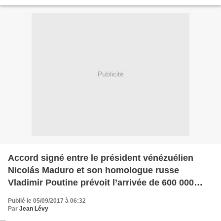
comme solution à l’impasse de la péninsule...
Publicité
Accord signé entre le président vénézuélien
Nicolás Maduro et son homologue russe
Vladimir Poutine prévoit l’arrivée de 600 000
tonnes de blé pour combattre les attaques
Publié le 05/09/2017 à 06:32
économiques contre la nation bolivarienne.
Par
Jean Lévy