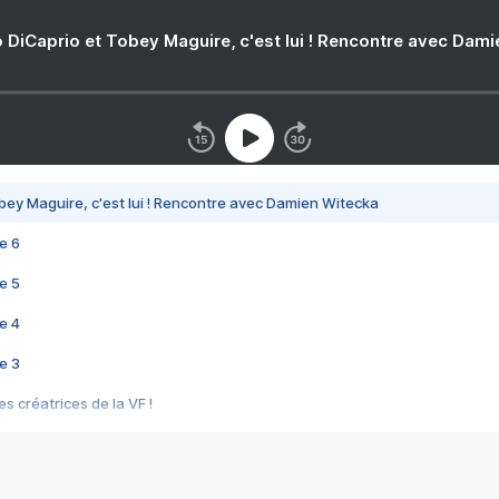
 DiCaprio et Tobey Maguire, c'est lui ! Rencontre avec Dam
bey Maguire, c'est lui ! Rencontre avec Damien Witecka
e 6
e 5
e 4
e 3
s créatrices de la VF !
e 2
e 1