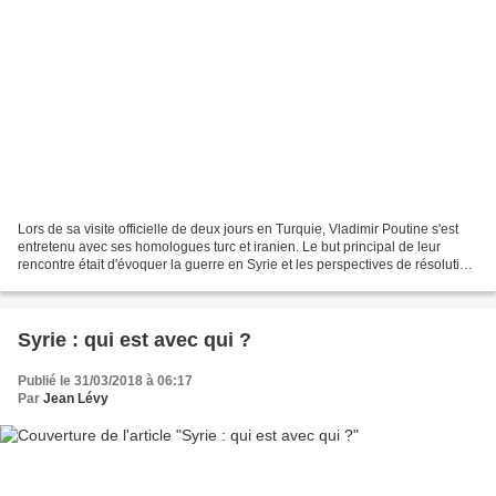
Lors de sa visite officielle de deux jours en Turquie, Vladimir Poutine s'est
entretenu avec ses homologues turc et iranien. Le but principal de leur
rencontre était d'évoquer la guerre en Syrie et les perspectives de résolution
du conflit. Il s'agit...
Syrie : qui est avec qui ?
Publié le 31/03/2018 à 06:17
Par
Jean Lévy