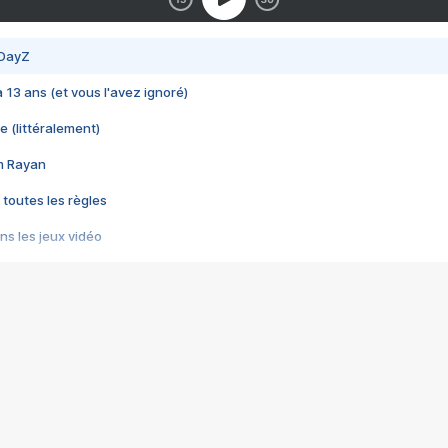
 DayZ
 a 13 ans (et vous l'avez ignoré)
e (littéralement)
im Rayan
 toutes les règles
s les jeux vidéo
us choquant de Rockstar ? - Le scandale BULLY
e plus moche de Steam
du RÊVE tourne au CAUCHEMAR
pendant 8 heures
it… à tort