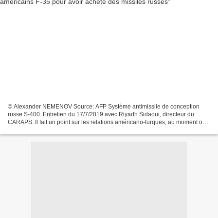
© Alexander NEMENOV Source: AFP Système antimissile de conception
russe S-400. Entretien du 17/7/2019 avec Riyadh Sidaoui, directeur du
CARAPS. Il fait un point sur les relations américano-turques, au moment où
les Etats-Unis ont pris la décision exceptionnelle...