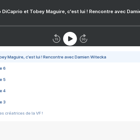
 DiCaprio et Tobey Maguire, c'est lui ! Rencontre avec Dam
bey Maguire, c'est lui ! Rencontre avec Damien Witecka
e 6
e 5
e 4
e 3
s créatrices de la VF !
e 2
e 1