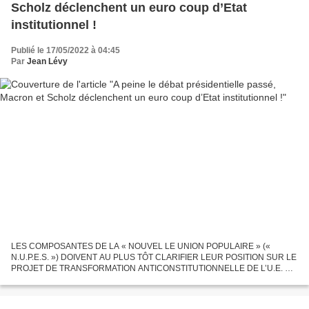
Scholz déclenchent un euro coup d’Etat
institutionnel !
Publié le 17/05/2022 à 04:45
Par
Jean Lévy
LES COMPOSANTES DE LA « NOUVEL LE UNION POPULAIRE » («
N.U.P.E.S. ») DOIVENT AU PLUS TÔT CLARIFIER LEUR POSITION SUR LE
PROJET DE TRANSFORMATION ANTICONSTITUTIONNELLE DE L’U.E. EN
UN « ETAT FEDERAL EUROPEEN » REGI PAR LA ‘REGLE MAJORITAIRE »
. Par Fadi...