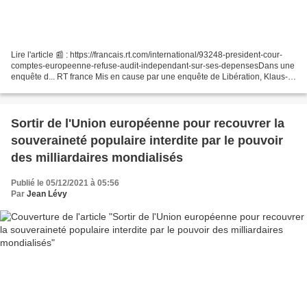
Lire l'article 📰 : https://francais.rt.com/international/93248-president-cour-
comptes-europeenne-refuse-audit-independant-sur-ses-depensesDans une
enquête d... RT france Mis en cause par une enquête de Libération, Klaus-
Heiner Lehne réfute les allégations...
Sortir de l'Union européenne pour recouvrer la
souveraineté populaire interdite par le pouvoir
des milliardaires mondialisés
Publié le 05/12/2021 à 05:56
Par
Jean Lévy