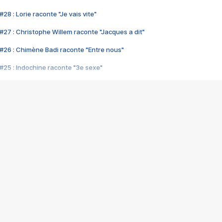
28 : Lorie raconte "Je vais vite"
#27 : Christophe Willem raconte "Jacques a dit"
#26 : Chimène Badi raconte "Entre nous"
#25 : Indochine raconte "3e sexe"
#24 : Zaho raconte "C'est chelou"
#23 : Patrick Bruel raconte "Au café des délices"
#22 : Kyo raconte "Le chemin"
#21 : Nolwenn Leroy raconte "Cassé"
#20 : Patrick Hernandez raconte "Born to be alive"
#19 : Lorie raconte "Près de moi"
#18 : Michael Jones raconte "A nos actes manqués" (avec Jean-Jacque
#17 : Khaled raconte "Aïcha"