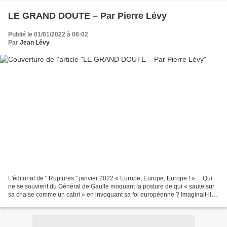
LE GRAND DOUTE – Par Pierre Lévy
Publié le 01/01/2022 à 06:02
Par
Jean Lévy
L'éditorial de " Ruptures " janvier 2022 « Europe, Europe, Europe ! »… Qui
ne se souvient du Général de Gaulle moquant la posture de qui « saute sur
sa chaise comme un cabri » en invoquant sa foi européenne ? Imaginait-il
que l’un de ses lointains successeurs...