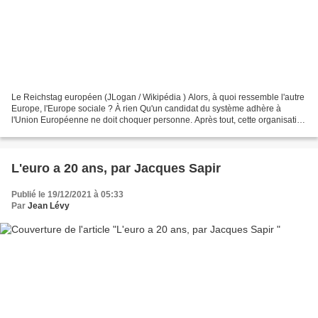
Le Reichstag européen (JLogan / Wikipédia ) Alors, à quoi ressemble l'autre
Europe, l'Europe sociale ? À rien Qu'un candidat du système adhère à
l'Union Européenne ne doit choquer personne. Après tout, cette organisation
supranationale a pour but d'imposer...
L'euro a 20 ans, par Jacques Sapir
Publié le 19/12/2021 à 05:33
Par
Jean Lévy