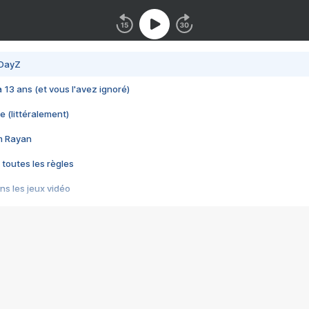
 DayZ
 a 13 ans (et vous l'avez ignoré)
e (littéralement)
im Rayan
 toutes les règles
s les jeux vidéo
us choquant de Rockstar ? - Le scandale BULLY
e plus moche de Steam
du RÊVE tourne au CAUCHEMAR
pendant 8 heures