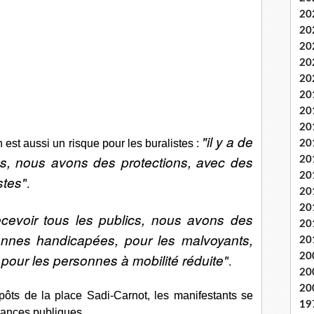
20
20
20
20
20
20
20
20
"il y a de
 est aussi un risque pour les buralistes :
20
s, nous avons des protections, avec des
20
20
stes"
.
20
20
recevoir tous les publics, nous avons des
20
nnes handicapées, pour les malvoyants,
20
pour les personnes à mobilité réduite"
20
.
20
20
ôts de la place Sadi-Carnot, les manifestants se
19
nances publiques.