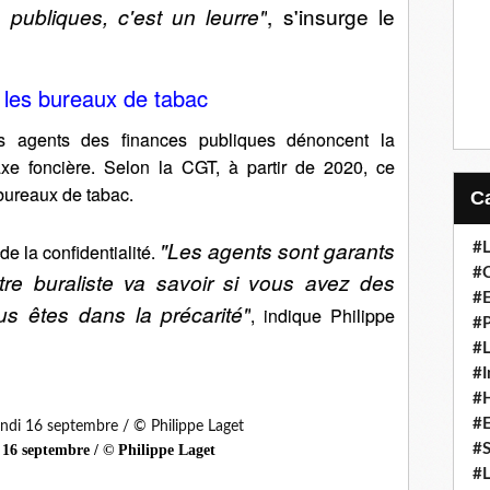
, s'insurge le
publiques, c'est un leurre"
 les bureaux de tabac
es agents des finances publiques dénoncent la
axe foncière. Selon la CGT, à partir de 2020, ce
bureaux de tabac.
"Les agents sont garants
 de la confidentialité.
#L
#C
tre buraliste va savoir si vous avez des
#
us êtes dans la précarité"
, indique Philippe
#P
#L
#I
#H
#
#S
 16 septembre / © Philippe Laget
#L