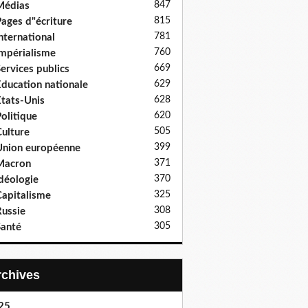
847
Médias
815
ages d"écriture
781
nternational
760
mpérialisme
669
ervices publics
629
ducation nationale
628
tats-Unis
620
olitique
505
ulture
399
nion européenne
371
Macron
370
déologie
325
apitalisme
308
ussie
305
anté
Archives
25