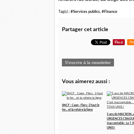
Tag(s) :
#Services publics
,
#Finance
Partager cet article
Re
S'inscrire à la newsletter
Vous aimerez aussi :
SNCF : Caen- Flers : il faut le
fer... et la refaire la ligne
5 ans de MACRON...
URGENCES CRAQUEN
inacceptable : Le 7
UNIS !