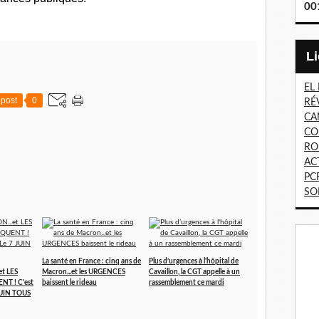
00
EL
post
0
RÉ
CA
CO
RO
AC
PC
SO
La santé en France : cinq ans de
Plus d’urgences à l'hôpital de
et LES
Macron...et les URGENCES
Cavaillon, la CGT appelle à un
T ! C'est
baissent le rideau
rassemblement ce mardi
 JUIN TOUS