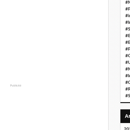
#
#P
#i
#I
#S
#E
#E
#P
#C
#U
#
#I
#C
Publicité
#R
#S
20