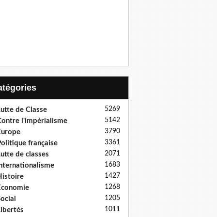
Catégories
5269
utte de Classe
5142
ontre l'impérialisme
3790
Europe
3361
olitique française
2071
utte de classes
1683
nternationalisme
1427
istoire
1268
Economie
1205
ocial
1011
ibertés