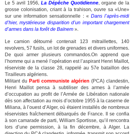
Le 5 avril 1956,
La Dépêche Quotidienne
, organe de la
grosse colonisation, criant à la trahison, ouvre sa «Une»
sur une information sensationnelle : «
Dans l’après-midi
d’hier, mystérieuse disparition d’un important chargement
d’armes dans la forêt de Baïnem
».
Le camion détourné contenait 123 mitraillettes, 140
revolvers, 57 fusils, un lot de grenades et divers uniformes.
De quoi armer plusieurs commandos.On apprend que
l’homme qui a mené l’opération est l’aspirant Henri Maillot,
réserviste de la classe 28, rappelé au 57e bataillon des
Tirailleurs algériens.
Militant du
Parti communiste algérien
(PCA) clandestin,
Henri Maillot pensa à subtiliser des armes à l’armée
d’occupation au profit de l’Armée de Libération nationale
dès son affectation au mois d’octobre 1955 à la caserne de
Miliana, à l’ouest d’Alger, où étaient installés de nombreux
réservistes fraîchement débarqués de France. Il se confia
à son camarade de parti, William Sportisse, qu’il rencontra
lors d’une permission, à la fin décembre, à Alger. La
direction du PCA clandestin, informée, transmit son accord