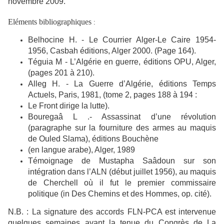
novembre 2009.
Eléments bibliographiques
:
Belhocine H. - Le Courrier Alger-Le Caire 1954-
1956, Casbah éditions, Alger 2000. (Page 164).
Téguia M - L’Algérie en guerre, éditions OPU, Alger,
(pages 201 à 210).
Alleg H. - La Guerre d’Algérie, éditions Temps
Actuels, Paris, 1981, (tome 2, pages 188 à 194 :
Le Front dirige la lutte).
Bouregaâ L .- Assassinat d’une révolution
(paragraphe sur la fourniture des armes au maquis
de Ouled Slama), éditions Bouchène
(en langue arabe), Alger, 1989
Témoignage de Mustapha Saâdoun sur son
intégration dans l’ALN (début juillet 1956), au maquis
de Cherchell où il fut le premier commissaire
politique (in Des Chemins et des Hommes, op. cité).
N.B. : La signature des accords FLN-PCA est intervenue
quelques semaines avant la tenue du Congrès de La