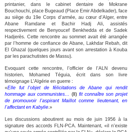
printanier, dans le cabinet dentaire de Mokrane
Bouchouchi, place Bugeaud (Place Emir Abdelkader), face
au siège du 19e Corps d’armée, au cœur d’Alger, entre
Abane Ramdane et Bachir Hadj Ali, assistés
respectivement de Benyoucef Benkhedda et de Sadek
Hadjerès. Cette rencontre au sommet avait été arrangée
par l’homme de confiance de Abane, Lakhdar Rebah, dit
El Ghazal (quelques jours avant son arrestation à Kouba
par les parachutistes de Massu).
Evoquant cette rencontre, l’officier de l’ALN devenu
historien, Mohamed Téguia, écrit dans son livre
témoignage L’Algérie en guerre :
«
Elle fut l’objet de félicitations de Abane qui rendit
hommage aux communistes…
(Il)
fit connaître son projet
de promouvoir l’aspirant Maillot comme lieutenant, en
l’affectant en Kabylie
.»
Les discussions aboutirent au mois de juin 1956 à la
signature des accords FLN-PCA. Maintenant, «il n’existe