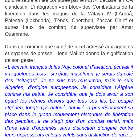
qu’une seule armée contrôlée par le FLN», déclare le PCA
clandestin. L’intégration «en bloc» des Combattants de la
libération dans les maquis de la Wilaya IV (l’Arbaâ,
Palestro (Lakhdaria), Ténès, Cherchell, Zaccar, Chlef et
autres lieux de combat) fut supervisée par Amar
Ouamrane.
Dans un communiqué signé de lui et adressé aux agences
et organes de presse, Henri Maillot donna la signification
de son geste :
«
L’écrivain français Jules Roy, colonel d’aviation, écrivait il
y a quelques mois : si j’étais musulman, je serais du côté
des ‘‘fellagas
’’.
Je ne suis pas musulman, mais je suis
Algérien, d’origine européenne. Je considère l’Algérie
comme ma patrie. Je considère que je dois avoir à son
égard les mêmes devoirs que tous ses fils. Le peuple
algérien, longtemps bafoué, humilié, a pris résolument sa
place dans le grand mouvement historique de libération
des peuples…Il ne s’agit pas d’un combat racial, mais
d’une lutte d’opprimés sans distinction d’origine contre
leurs oppresseurs et leurs valets sans distinction de race…