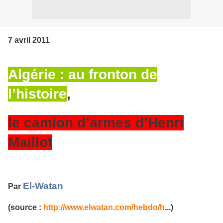
7 avril 2011
Algérie : au fronton de
l’histoire
,
le camion d’armes d’Henri
Maillot
El-Watan
Par
(source :
http://www.elwatan.com/hebdo/h
...)