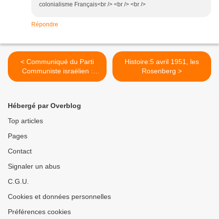
colonialisme Français<br /> <br /> <br />
Répondre
< Communiqué du Parti
Histoire:5 avril 1951, les
Communiste israëlien :
Rosenberg >
assassinat du cinéaste et
homme de théatre israélo-
palestinien Juliano Mehr-
Hébergé par Overblog
Khamis
Top articles
Pages
Contact
Signaler un abus
C.G.U.
Cookies et données personnelles
Préférences cookies